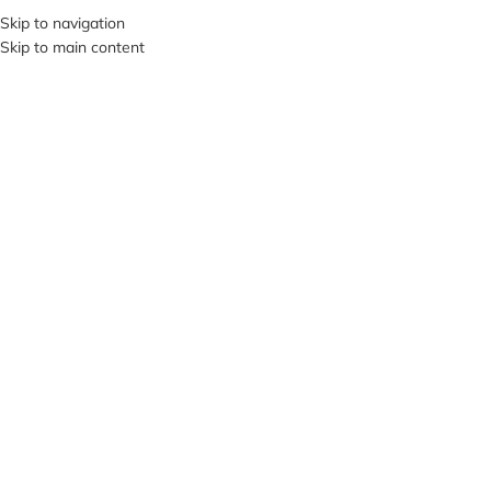
Skip to navigation
SI VIS PACEM, PARA BELLUM…
Skip to main content
В КАТЕГОРИИ
О НА
ПРОД
АНО