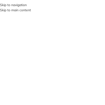
Skip to navigation
SI VIS PACEM, PARA BELLUM…
Skip to main content
В КАТЕГОРИИ
О НА
ПРОД
АНО