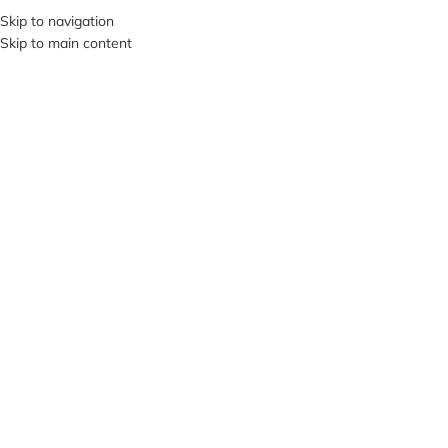
+380953119934
Skip to navigation
Skip to main content
МЕНЮ
ПРОД
АНО
Нажмите, чтобы увеличить