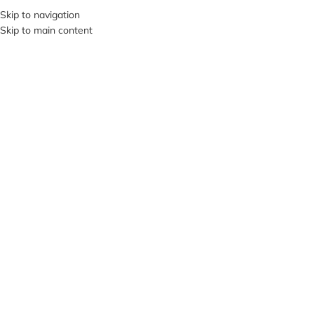
+380953119934
Skip to navigation
Skip to main content
МЕНЮ
ПРОД
АНО
Нажмите, чтобы увеличить
A2TACTICAL
/
ПОДСУМКИ
/
ДЛЯ КОРОТКОСТВОЛЬНОГО ОРУЖИЯ
/
ФОРТ