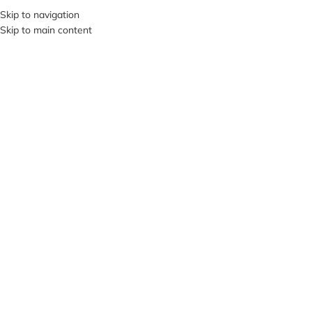
+380953119934
Skip to navigation
Skip to main content
МЕНЮ
ПРОД
АНО
Нажмите, чтобы увеличить