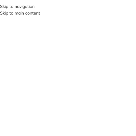
+380953119934
Skip to navigation
Skip to main content
МЕНЮ
ПРОД
АНО
Нажмите, чтобы увеличить