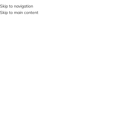
+380953119934
Skip to navigation
Skip to main content
МЕНЮ
НЕМА
Є В Н
АЯВН
ОСТІ
Клацніть, щоб збільшити
A2TACTICAL
/
РЕМНІ РУЖЕЙНІ